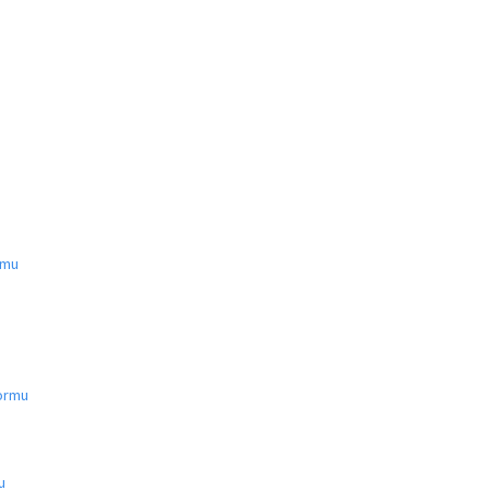
rmu
Formu
u