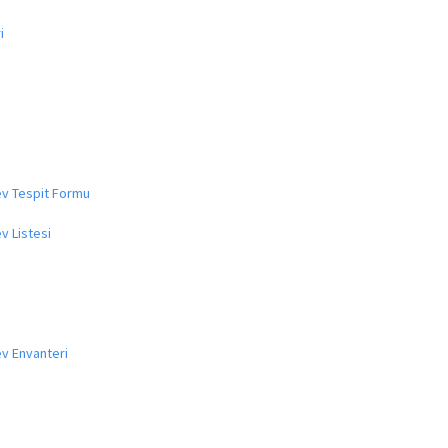
i
rev Tespit Formu
v Listesi
ev Envanteri