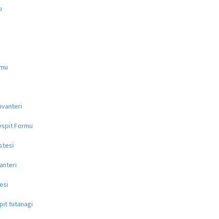
u
rmu
nvanteri
espit Formu
stesi
anteri
esi
pit tutanagi