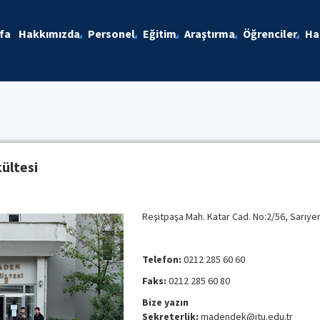
fa
Hakkımızda
Personel
Eğitim
Araştırma
Öğrenciler
Ha
ültesi
Reşitpaşa Mah. Katar Cad. No:2/56, Sarıye
Telefon:
0212 285 60 60
Faks:
0212 285 60 80
Bize yazın
Sekreterlik:
madendek@itu.edu.tr