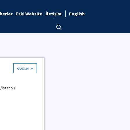
berler
Eski Website
İletişim
English
Göster
r/İstanbul