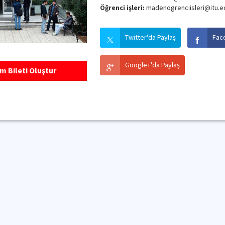
Öğrenci işleri:
madenogrenciisleri@itu.ed
Twitter'da Paylaş
Fac
Google+'da Paylaş
m Bileti Oluştur