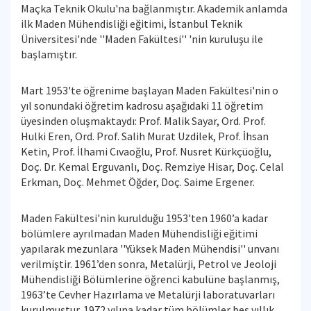
Maçka Teknik Okulu'na bağlanmıştır. Akademik anlamda
ilk Maden Mühendisliği eğitimi, İstanbul Teknik
Üniversitesi'nde ''Maden Fakültesi'' 'nin kuruluşu ile
başlamıştır.
Mart 1953'te öğrenime başlayan Maden Fakültesi'nin o
yıl sonundaki öğretim kadrosu aşağıdaki 11 öğretim
üyesinden oluşmaktaydı: Prof. Malik Sayar, Ord. Prof.
Hulki Eren, Ord. Prof. Salih Murat Uzdilek, Prof. İhsan
Ketin, Prof. İlhami Cıvaoğlu, Prof. Nusret Kürkçüoğlu,
Doç. Dr. Kemal Erguvanlı, Doç. Remziye Hisar, Doç. Celal
Erkman, Doç. Mehmet Öğder, Doç. Saime Ergener.
Maden Fakültesi'nin kurulduğu 1953'ten 1960’a kadar
bölümlere ayrılmadan Maden Mühendisliği eğitimi
yapılarak mezunlara ''Yüksek Maden Mühendisi'' unvanı
verilmiştir. 1961’den sonra, Metalürji, Petrol ve Jeoloji
Mühendisliği Bölümlerine öğrenci kabulüne başlanmış,
1963’te Cevher Hazırlama ve Metalürji laboratuvarları
kurulmuştur. 1972 yılına kadar tüm bölümler beş yıllık