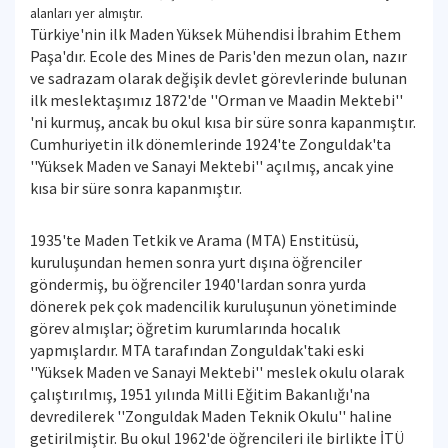
alanları yer almıştır.
Türkiye'nin ilk Maden Yüksek Mühendisi İbrahim Ethem
Paşa'dır. Ecole des Mines de Paris'den mezun olan, nazır
ve sadrazam olarak değişik devlet görevlerinde bulunan
ilk meslektaşımız 1872'de ''Orman ve Maadin Mektebi''
'ni kurmuş, ancak bu okul kısa bir süre sonra kapanmıştır.
Cumhuriyetin ilk dönemlerinde 1924'te Zonguldak'ta
''Yüksek Maden ve Sanayi Mektebi'' açılmış, ancak yine
kısa bir süre sonra kapanmıştır.
1935'te Maden Tetkik ve Arama (MTA) Enstitüsü,
kuruluşundan hemen sonra yurt dışına öğrenciler
göndermiş, bu öğrenciler 1940'lardan sonra yurda
dönerek pek çok madencilik kuruluşunun yönetiminde
görev almışlar; öğretim kurumlarında hocalık
yapmışlardır. MTA tarafından Zonguldak'taki eski
''Yüksek Maden ve Sanayi Mektebi'' meslek okulu olarak
çalıştırılmış, 1951 yılında Milli Eğitim Bakanlığı'na
devredilerek ''Zonguldak Maden Teknik Okulu'' haline
getirilmiştir. Bu okul 1962'de öğrencileri ile birlikte İTÜ