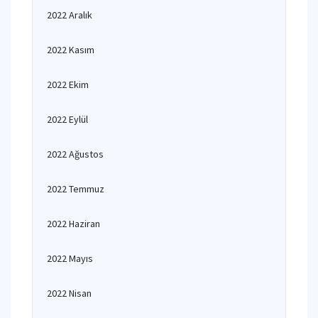
2022 Aralık
2022 Kasım
2022 Ekim
2022 Eylül
2022 Ağustos
2022 Temmuz
2022 Haziran
2022 Mayıs
2022 Nisan