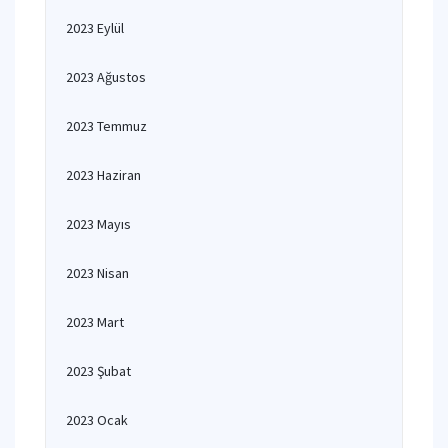
2023 Eylül
2023 Ağustos
2023 Temmuz
2023 Haziran
2023 Mayıs
2023 Nisan
2023 Mart
2023 Şubat
2023 Ocak