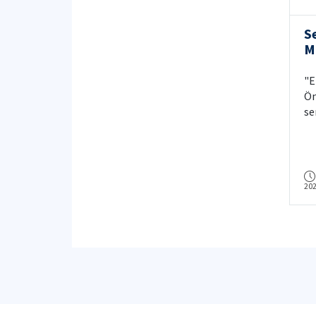
S
M
Y
"E
Ön
se
gü
Sa
20