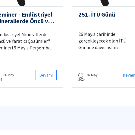
eminer - Endüstriyel
251. İTÜ Günü
inerallerde Öncü ve
aratıcı Çözümler
26 Mayıs tarihinde
ndüstriyel Minerallerde
gerçekleşecek olan İTÜ
cü ve Yaratıcı Çözümler"
Gününe davetlisiniz.
mineri 9 Mayıs Perşembe
nü İhsan Ketin Konferans
lonunda gerçekleşecektir.
Devamı
Devam
06 May
02 May
24
2024