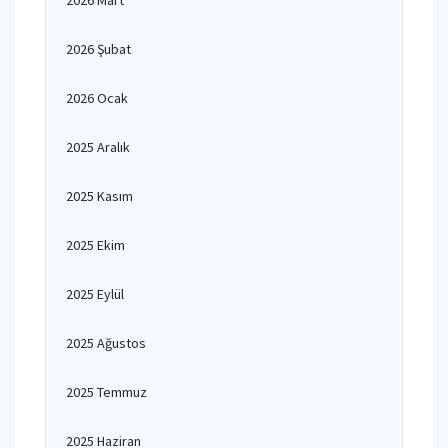
2026 Mart
2026 Şubat
2026 Ocak
2025 Aralık
2025 Kasım
2025 Ekim
2025 Eylül
2025 Ağustos
2025 Temmuz
2025 Haziran