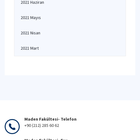
2021 Haziran
2021 Mayıs
2021 Nisan
2021 Mart
Maden Fakültesi- Telefon
+90 (212) 285 60 62