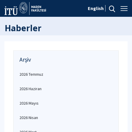
English
Haberler
Arşiv
2026 Temmuz
2026 Haziran
2026 Mayıs
2026 Nisan