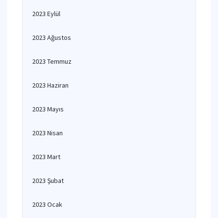
2023 Eylül
2023 Ağustos
2023 Temmuz
2023 Haziran
2023 Mayıs
2023 Nisan
2023 Mart
2023 Şubat
2023 Ocak