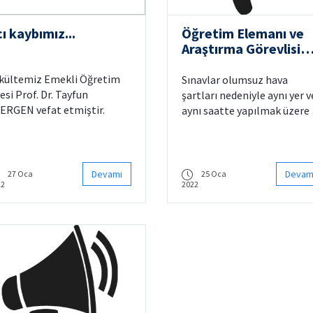
ı kaybımız...
Öğretim Elemanı ve
Araştırma Görevlisi
Sınav Ertelemesi
kültemiz Emekli Öğretim
Sınavlar olumsuz hava
esi Prof. Dr. Tayfun
şartları nedeniyle aynı yer v
ERGEN vefat etmiştir.
aynı saatte yapılmak üzere
Şubat 2022 tarihine
ertelenmiştir.
Devamı
Devam
27 Oca
25 Oca
22
2022