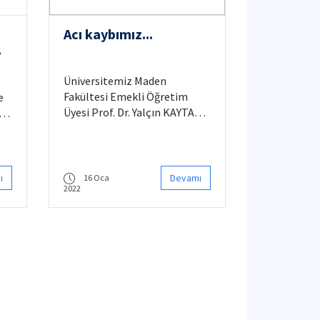
Acı kaybımız...
Üniversitemiz Maden
Fakültesi Emekli Öğretim
e
Üyesi Prof. Dr. Yalçın KAYTAZ
 03
vefat etmiştir.
ı
Devamı
16 Oca
2022