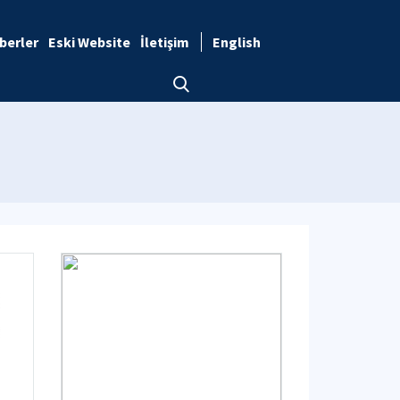
berler
Eski Website
İletişim
English