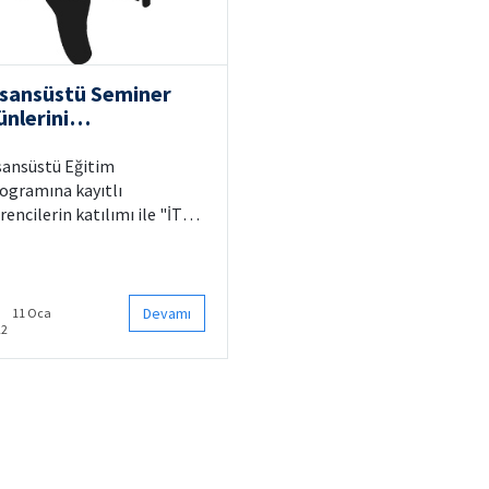
isansüstü Seminer
ünlerini
erçekleştirdik
sansüstü Eğitim
ogramına kayıtlı
rencilerin katılımı ile "İTÜ
den Fakültesi Lisansüstü
miner Günleri"
rçekleştirilmiştir.
Devamı
11 Oca
22