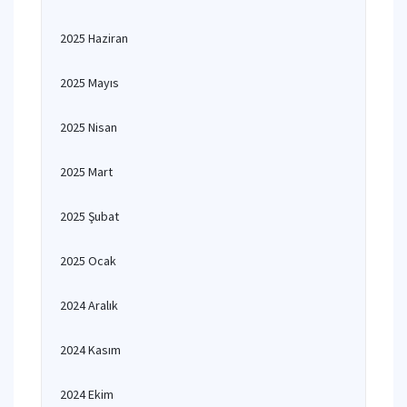
2025 Haziran
2025 Mayıs
2025 Nisan
2025 Mart
2025 Şubat
2025 Ocak
2024 Aralık
2024 Kasım
2024 Ekim