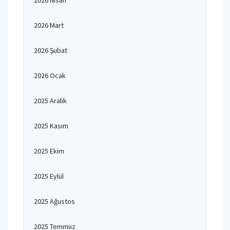
2026 Nisan
2026 Mart
2026 Şubat
2026 Ocak
2025 Aralık
2025 Kasım
2025 Ekim
2025 Eylül
2025 Ağustos
2025 Temmuz