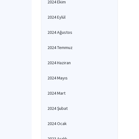
2024 Ekim
2024 Eylül
2024 Ağustos
2024 Temmuz
2024 Haziran
2024 Mayıs
2024 Mart
2024 Şubat
2024 Ocak
2023 Aralık