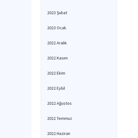
2023 Şubat
2023 Ocak
2022 Aralık
2022 Kasım
2022 Ekim
2022 Eylül
2022 Ağustos
2022 Temmuz
2022 Haziran