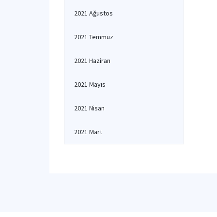
2021 Ağustos
2021 Temmuz
2021 Haziran
2021 Mayıs
2021 Nisan
2021 Mart