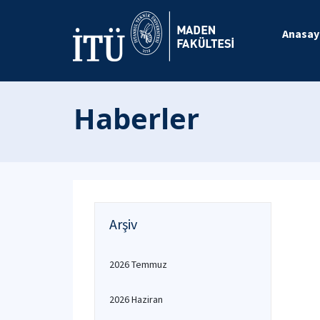
Anasay
Haberler
Arşiv
2026 Temmuz
2026 Haziran