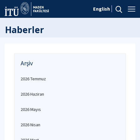
English
Haberler
Arşiv
2026 Temmuz
2026 Haziran
2026 Mayıs
2026 Nisan