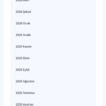
2026 Mart
2026 Şubat
2026 Ocak
2025 Aralık
2025 Kasım
2025 Ekim
2025 Eylül
2025 Ağustos
2025 Temmuz
2025 Haziran