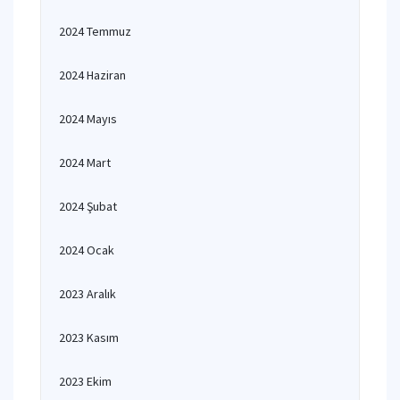
2024 Temmuz
2024 Haziran
2024 Mayıs
2024 Mart
2024 Şubat
2024 Ocak
2023 Aralık
2023 Kasım
2023 Ekim