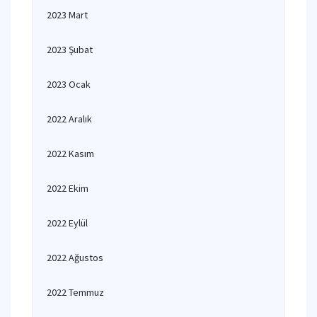
2023 Mart
2023 Şubat
2023 Ocak
2022 Aralık
2022 Kasım
2022 Ekim
2022 Eylül
2022 Ağustos
2022 Temmuz