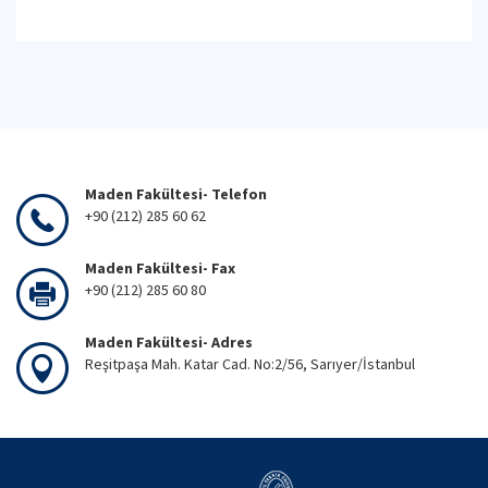
Maden Fakültesi- Telefon
+90 (212) 285 60 62
Maden Fakültesi- Fax
+90 (212) 285 60 80
Maden Fakültesi- Adres
Reşitpaşa Mah. Katar Cad. No:2/56, Sarıyer/İstanbul