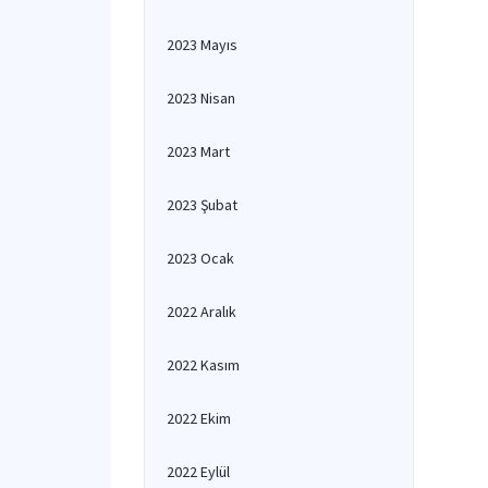
2023 Mayıs
2023 Nisan
2023 Mart
2023 Şubat
2023 Ocak
2022 Aralık
2022 Kasım
2022 Ekim
2022 Eylül