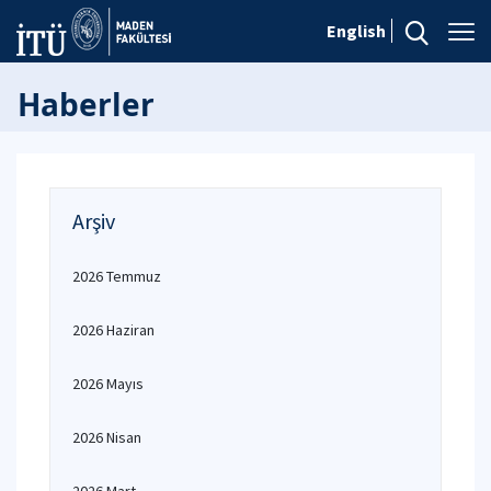
English
Haberler
Arşiv
2026 Temmuz
2026 Haziran
2026 Mayıs
2026 Nisan