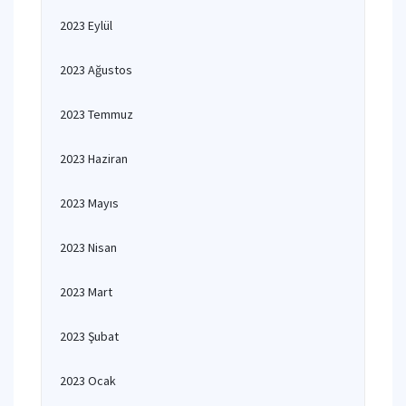
2023 Eylül
2023 Ağustos
2023 Temmuz
2023 Haziran
2023 Mayıs
2023 Nisan
2023 Mart
2023 Şubat
2023 Ocak