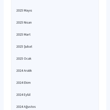
2025 Mayıs
2025 Nisan
2025 Mart
2025 Şubat
2025 Ocak
2024 Aralık
2024 Ekim
2024 Eylül
2024 Ağustos