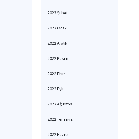
2023 Şubat
2023 Ocak
2022 Aralık
2022 Kasım
2022 Ekim
2022 Eylül
2022 Ağustos
2022 Temmuz
2022 Haziran