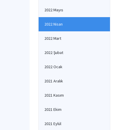
2022 Mayıs
2022 Nisan
2022 Mart
2022 Şubat
2022 Ocak
2021 Aralık
2021 Kasım
2021 Ekim
2021 Eylül