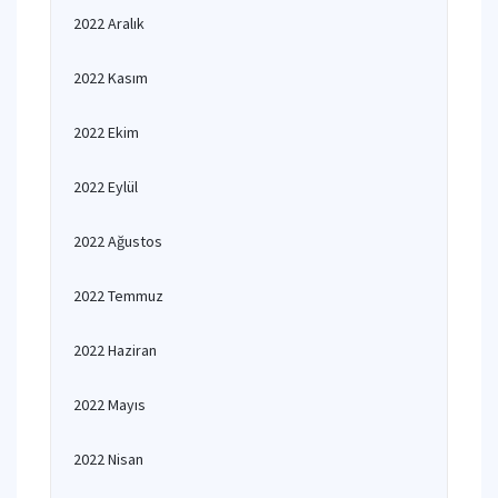
2022 Aralık
2022 Kasım
2022 Ekim
2022 Eylül
2022 Ağustos
2022 Temmuz
2022 Haziran
2022 Mayıs
2022 Nisan