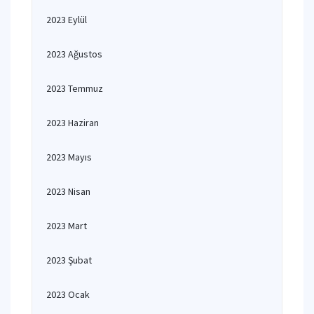
2023 Eylül
2023 Ağustos
2023 Temmuz
2023 Haziran
2023 Mayıs
2023 Nisan
2023 Mart
2023 Şubat
2023 Ocak