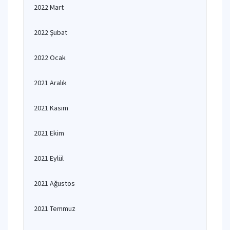
2022 Mart
2022 Şubat
2022 Ocak
2021 Aralık
2021 Kasım
2021 Ekim
2021 Eylül
2021 Ağustos
2021 Temmuz