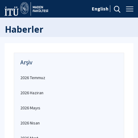
English
Haberler
Arşiv
2026 Temmuz
2026 Haziran
2026 Mayıs
2026 Nisan