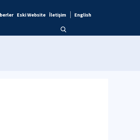
berler
Eski Website
İletişim
English