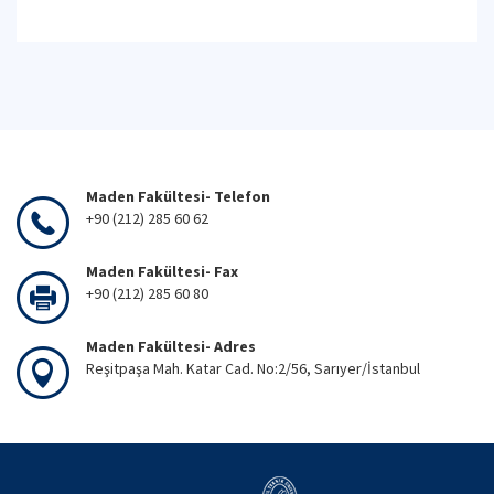
Maden Fakültesi- Telefon
+90 (212) 285 60 62
Maden Fakültesi- Fax
+90 (212) 285 60 80
Maden Fakültesi- Adres
Reşitpaşa Mah. Katar Cad. No:2/56, Sarıyer/İstanbul