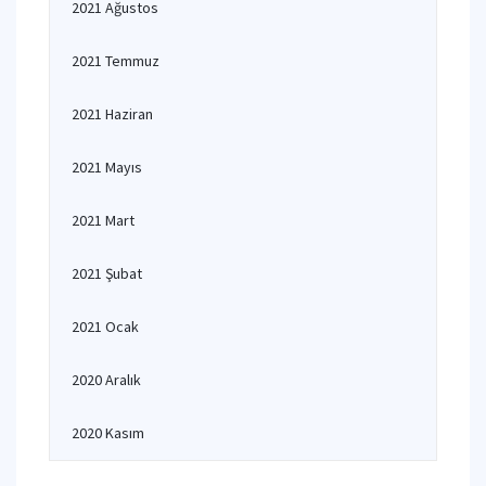
2021 Ağustos
2021 Temmuz
2021 Haziran
2021 Mayıs
2021 Mart
2021 Şubat
2021 Ocak
2020 Aralık
2020 Kasım