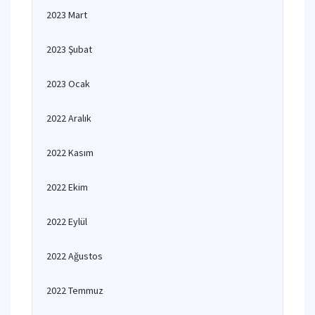
2023 Mart
2023 Şubat
2023 Ocak
2022 Aralık
2022 Kasım
2022 Ekim
2022 Eylül
2022 Ağustos
2022 Temmuz