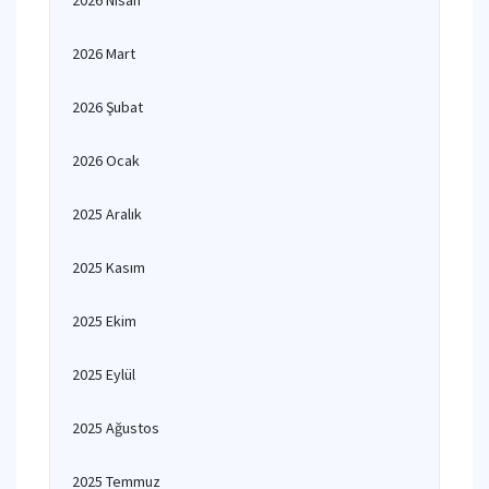
2026 Nisan
2026 Mart
2026 Şubat
2026 Ocak
2025 Aralık
2025 Kasım
2025 Ekim
2025 Eylül
2025 Ağustos
2025 Temmuz