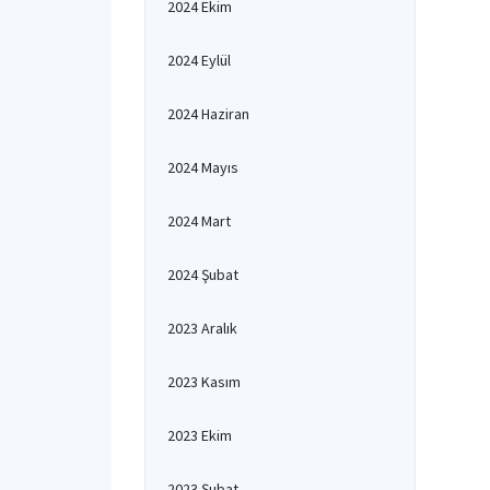
2024 Ekim
2024 Eylül
2024 Haziran
2024 Mayıs
2024 Mart
2024 Şubat
2023 Aralık
2023 Kasım
2023 Ekim
2023 Şubat