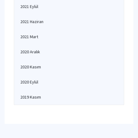
2021 Eylül
2021 Haziran
2021 Mart
2020 Aralık
2020 Kasım
2020 Eylül
2019 Kasım