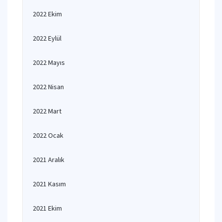
2022 Ekim
2022 Eylül
2022 Mayıs
2022 Nisan
2022 Mart
2022 Ocak
2021 Aralık
2021 Kasım
2021 Ekim