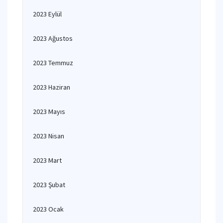
2023 Eylül
2023 Ağustos
2023 Temmuz
2023 Haziran
2023 Mayıs
2023 Nisan
2023 Mart
2023 Şubat
2023 Ocak