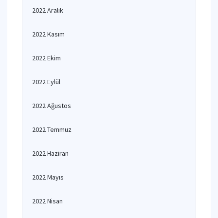
2022 Aralık
2022 Kasım
2022 Ekim
2022 Eylül
2022 Ağustos
2022 Temmuz
2022 Haziran
2022 Mayıs
2022 Nisan