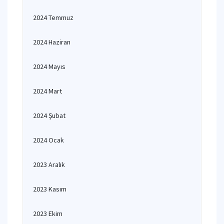
2024 Temmuz
2024 Haziran
2024 Mayıs
2024 Mart
2024 Şubat
2024 Ocak
2023 Aralık
2023 Kasım
2023 Ekim