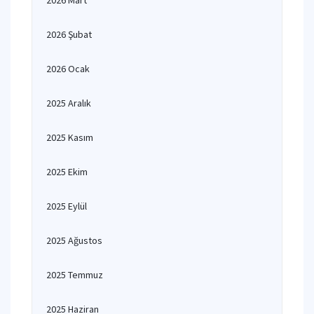
2026 Mart
2026 Şubat
2026 Ocak
2025 Aralık
2025 Kasım
2025 Ekim
2025 Eylül
2025 Ağustos
2025 Temmuz
2025 Haziran