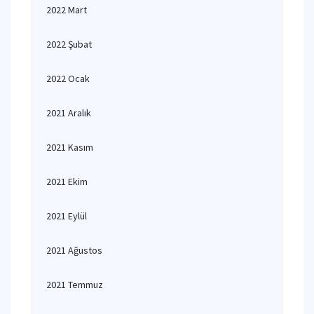
2022 Mart
2022 Şubat
2022 Ocak
2021 Aralık
2021 Kasım
2021 Ekim
2021 Eylül
2021 Ağustos
2021 Temmuz