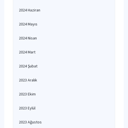
2024 Haziran
2024 Mayıs
2024 Nisan
2024 Mart
2024 Şubat
2023 Aralık
2023 Ekim
2023 Eylül
2023 Ağustos