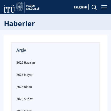
English
Haberler
Arşiv
2026 Haziran
2026 Mayıs
2026 Nisan
2026 Şubat