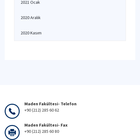
2021 Ocak
2020 Aralık
2020 Kasım
Maden Fakültesi- Telefon
+90 (212) 285 60 62
Maden Fakültesi- Fax
+90 (212) 285 60 80