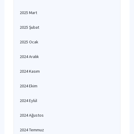
2025 Mart
2025 Şubat
2025 Ocak
2024 Aralık
2024 Kasım
2024 Ekim
2024 Eylül
2024 Ağustos
2024 Temmuz