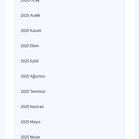
2026 Ocak
2025 Aralık
2025 Kasım
2025 Ekim
2025 Eylül
2025 Ağustos
2025 Temmuz
2025 Haziran
2025 Mayıs
2025 Nisan