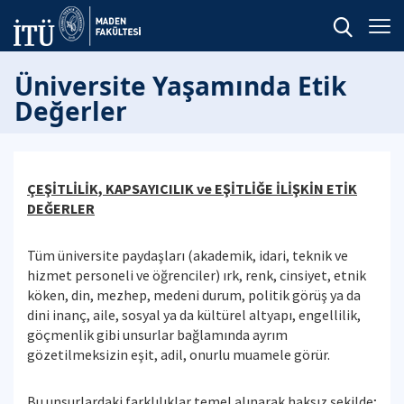
Üniversite Yaşamında Etik
Değerler
ÇEŞİTLİLİK, KAPSAYICILIK ve EŞİTLİĞE İLİŞKİN ETİK
DEĞERLER
Tüm üniversite paydaşları (akademik, idari, teknik ve
hizmet personeli ve öğrenciler) ırk, renk, cinsiyet, etnik
köken, din, mezhep, medeni durum, politik görüş ya da
dini inanç, aile, sosyal ya da kültürel altyapı, engellilik,
göçmenlik gibi unsurlar bağlamında ayrım
gözetilmeksizin eşit, adil, onurlu muamele görür.
Bu unsurlardaki farklılıklar temel alınarak haksız şekilde;