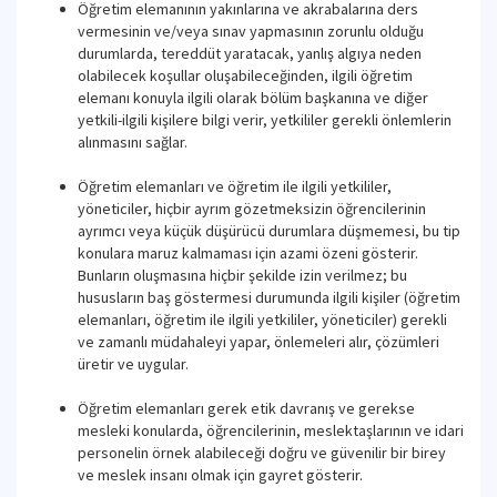
Öğretim elemanının yakınlarına ve akrabalarına ders
vermesinin ve/veya sınav yapmasının zorunlu olduğu
durumlarda, tereddüt yaratacak, yanlış algıya neden
olabilecek koşullar oluşabileceğinden, ilgili öğretim
elemanı konuyla ilgili olarak bölüm başkanına ve diğer
yetkili-ilgili kişilere bilgi verir, yetkililer gerekli önlemlerin
alınmasını sağlar.
Öğretim elemanları ve öğretim ile ilgili yetkililer,
yöneticiler, hiçbir ayrım gözetmeksizin öğrencilerinin
ayrımcı veya küçük düşürücü durumlara düşmemesi, bu tip
konulara maruz kalmaması için azami özeni gösterir.
Bunların oluşmasına hiçbir şekilde izin verilmez; bu
hususların baş göstermesi durumunda ilgili kişiler (öğretim
elemanları, öğretim ile ilgili yetkililer, yöneticiler) gerekli
ve zamanlı müdahaleyi yapar, önlemeleri alır, çözümleri
üretir ve uygular.
Öğretim elemanları gerek etik davranış ve gerekse
mesleki konularda, öğrencilerinin, meslektaşlarının ve idari
personelin örnek alabileceği doğru ve güvenilir bir birey
ve meslek insanı olmak için gayret gösterir.