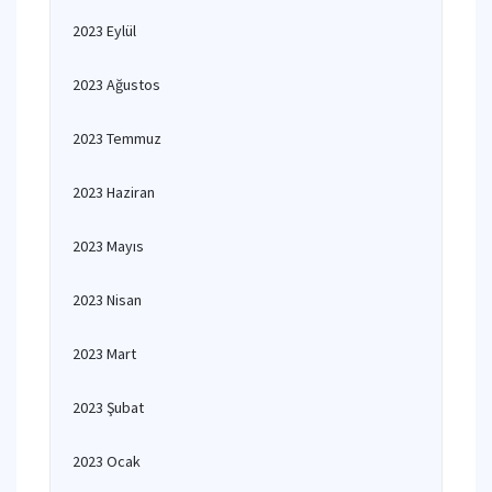
2023 Eylül
2023 Ağustos
2023 Temmuz
2023 Haziran
2023 Mayıs
2023 Nisan
2023 Mart
2023 Şubat
2023 Ocak