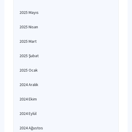
2025 Mayıs
2025 Nisan
2025 Mart
2025 Şubat
2025 Ocak
2024 Aralık
2024 Ekim
2024 Eylül
2024 Ağustos