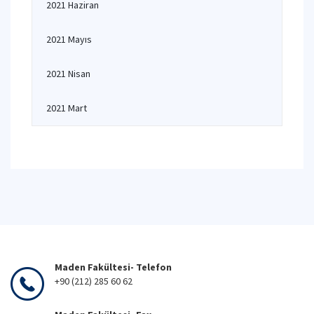
2021 Haziran
2021 Mayıs
2021 Nisan
2021 Mart
Maden Fakültesi- Telefon
+90 (212) 285 60 62