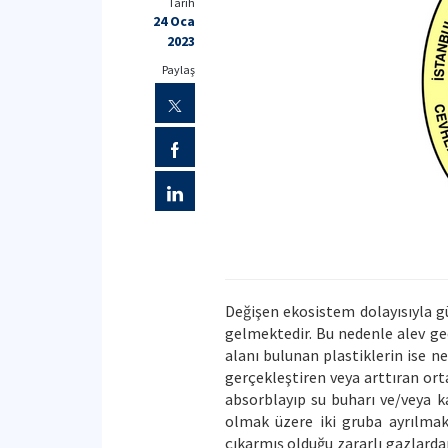
Tarih
24 Oca
2023
Paylaş
Değişen ekosistem dolayısıyla g
gelmektedir. Bu nedenle alev ge
alanı bulunan plastiklerin ise n
gerçekleştiren veya arttıran ort
absorblayıp su buharı ve/veya ka
olmak üzere iki gruba ayrılmakt
çıkarmış olduğu zararlı gazlardan