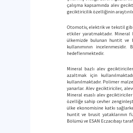
çalışma kapsamında alev geciktir
geciktiricilik özelliğinin araştı
Otomotiv, elektrik ve tekstil gib
etkiler yaratmaktadır. Mineral 
ülkemizde bulunan huntit ve br
kullanımının incelenmesidir. 
hedeflenmektedir.
Mineral bazlı alev geciktirici
azaltmak için kullanılmaktadı
kullanılmaktadır. Polimer malzem
yanarlar. Alev geciktiriciler, a
Mineral esaslı alev geciktiricile
özelliğe sahip cevher zenginleş
ülke ekonomisine katkı sağlarke
huntit ve brusit yataklarının f
Bölümü ve ESAN Eczacıbaşı tarafı