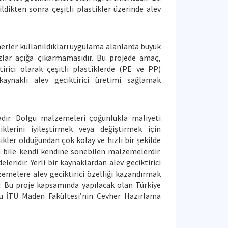
ldikten sonra çeşitli plastikler üzerinde alev
imerler kullanıldıkları uygulama alanlarda büyük
gazlar açığa çıkarmamasıdır. Bu projede amaç,
irici olarak çeşitli plastiklerde (PE ve PP)
kaynaklı alev geciktirici üretimi sağlamak
adır. Dolgu malzemeleri çoğunlukla maliyeti
klerini iyileştirmek veya değiştirmek için
kler olduğundan çok kolay ve hızlı bir şekilde
sa bile kendi kendine sönebilen malzemelerdir.
leridir. Yerli bir kaynaklardan alev geciktirici
zemelere alev geciktirici özelliği kazandırmak
r. Bu proje kapsamında yapılacak olan Türkiye
onu İTÜ Maden Fakültesi’nin Cevher Hazırlama