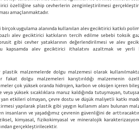
ici özelliğine sahip cevherlerin zenginleştirilmesi gerçekleştiri
rılması amaçlanmaktadır.
i birçok uygulama alanında kullanılan alev geciktirici katkılı pol
bazlı alev geciktirici katkıların tercih edilme sebebi toksik 
usit gibi cevher yataklarının değerlendirilmesi ve alev gecikt
Bu kapsamda alev geciktirici ithalatını azaltmak ve yerli 
ler plastik malzemelerde dolgu malzemesi olarak kullanılmakt
r fakat dolgu malzemeleri karıştırıldığı malzemenin özelli
eler çok yüksek oranda hidrojen, karbon ve oksijen içeren bileşi
leve veya yüksek sıcaklıklara maruz kaldığında tutuşmayan, tutuş
r yan etkileri olmayan, çevre dostu ve düşük maliyetli katkı madde
tirmesi yapılarak plastik gibi yaygın kullanım alanı bulunan mal
n insanların ve yaşadığımız çevrenin güvenliğini de arttıracaktı
iziksel, kimyasal, fizikokimyasal ve mineralojik karakterizasy
ndan gerçekleştirilecektir.