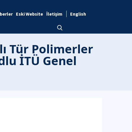
berler
Eski Website
İletişim
English
lı Tür Polimerler
dlu İTÜ Genel