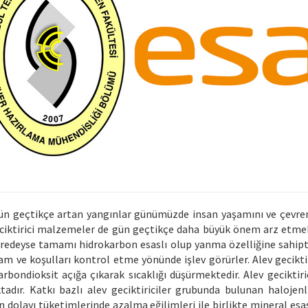
ün geçtikçe artan yangınlar günümüzde insan yaşamını ve çevrem
ciktirici malzemeler de gün geçtikçe daha büyük önem arz etmek
eredeyse tamamı hidrokarbon esaslı olup yanma özelliğine sahiptir
am ve koşulları kontrol etme yönünde işlev görürler. Alev geciktir
rbondioksit açığa çıkarak sıcaklığı düşürmektedir. Alev geciktiri
adır. Katkı bazlı alev geciktiriciler grubunda bulunan halojenli
 dolayı tüketimlerinde azalma eğilimleri ile birlikte mineral esasl