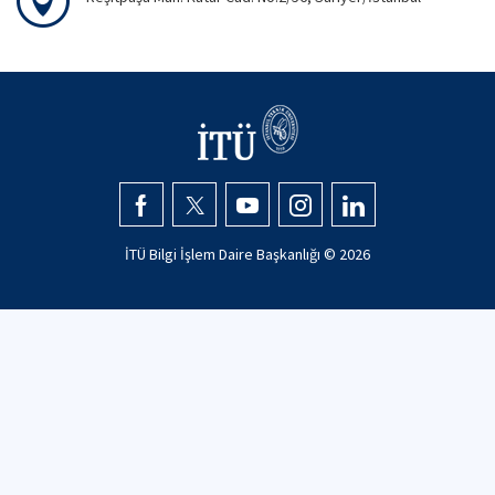
İTÜ Bilgi İşlem Daire Başkanlığı ©
2026