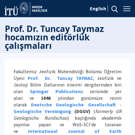
English
Prof. Dr. Tuncay Taymaz
hocamızın editörlük
çalışmaları
Fakültemiz Jeofizik Mühendisliği Bölümü Öğretim
Üyesi
Prof. Dr. Tuncay TAYMAZ
, Jeofizik ve
Jeoloji Bilim Dallarının önemli dergilerinden biri
olan
Springer Publications
serisinde yer
alan ve
1848
yılından günümüze resmi
olarak
Deutsche Geologische Gesellschaft -
Geologische Vereinigung
(DGGV)
(
formerly G
R
Geologische Rundschau
) başlığında akademik
yayınlar yapan ve WoS-SCI'de taranan
ve
International Journal of Earth