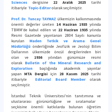
Sciences
dergisine
22 Aralık 2025
tarihi
itibariyle
Topic-
Editor
olarak seçilmiştir.
Prof. Dr. Tuncay TAYMAZ
ülkemizin kalkınmasında
önemli değerler üreten
14 Haziran 1935
yılında
TBMM'de kabul edilen ve
22 Haziran 1935
yılında
Resmi Gazetede yayınlanan 2804 Sayılı kanunla
kurulan
Maden Tetkik ve Arama Genel
Müdürlüğü
önderliğinde
Jeofizik ve Jeoloji Bilim
Dallarının ülkemizde öncül
dergilerinden biri
olan ve
1936
yılından günümüze resmi
olarak
Bulletin of the Mineral Research and
Exploration
başlığında akademik yayınlar
yapan
MTA Dergisi
için
28 Kasım 2025
tarihi
itibariyle
Editorial Board Member
olarak
seçilmiştir.
İstanbul Teknik Üniversitesi'nin tanıtımına ve
uluslararası görünürlüğüne ve sıralamalar
seçkisine önemli katkılarda bulunan öğretim