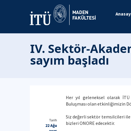
Anasay
IV. Sektör-Akade
sayım başladı
Her yıl geleneksel olarak İT
Buluşması olan etkinliğimizin Dö
Siz değerli sektör temsilcileri i
Tarih
bizleri ONORE edecektir.
22 Ağu